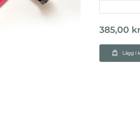
385,00
k
Lägg i