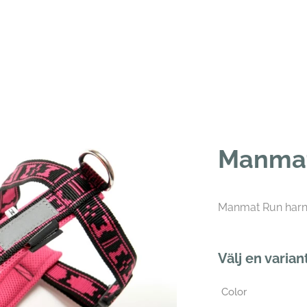
Manmat
Manmat Run har
Välj en varian
Color